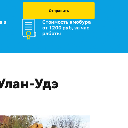
Отправить
а в
Стоимость ямобура
от 1200 руб, за час
работы
Улан-Удэ