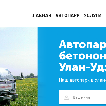
ГЛАВНАЯ
АВТОПАРК
УСЛУГИ
Автопа
бетонон
Улан-Уд
Наш автопарк в Улан