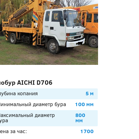
обур AICHI D706
лубина копания
5 м
инимальный диаметр бура
100 мм
аксимальный диаметр
800
ура
мм
ена за час:
1700