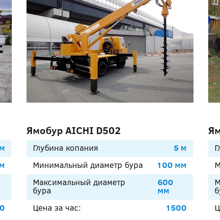
Ямобур AICHI D502
Ям
 м
Глубина копания
5 м
Г
мм
Минимальный диаметр бура
100 мм
М
Максимальный диаметр
600
М
бура
мм
б
0
Цена за час:
1500
Ц