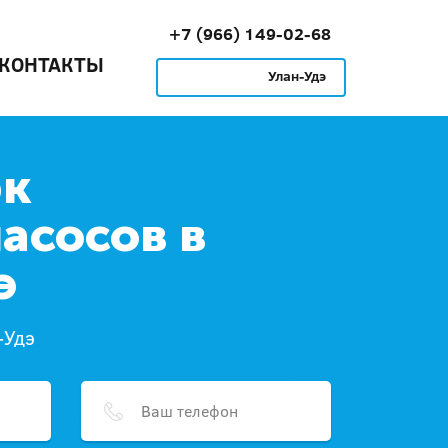
+7 (966) 149-02-68
КОНТАКТЫ
Улан-Удэ
рк
асосов в
э
-Удэ