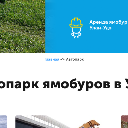
Аренда ямобур
Улан-Удэ
Главная
->
Автопарк
опарк ямобуров в 