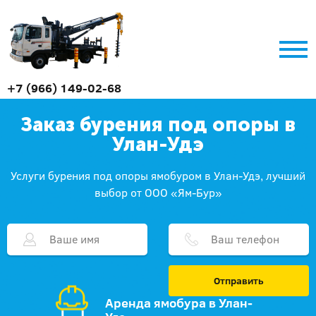
+7 (966) 149-02-68
Заказ бурения под опоры в
Улан-Удэ
Услуги бурения под опоры ямобуром в Улан-Удэ, лучший
выбор от ООО «Ям-Бур»
Отправить
Аренда ямобура в Улан-