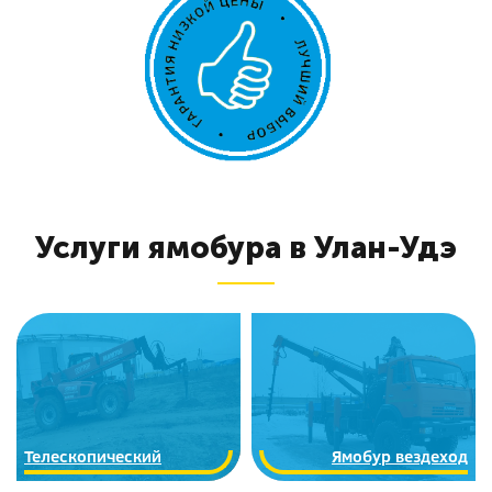
Услуги ямобура в Улан-Удэ
Телескопический
Ямобур вездеход