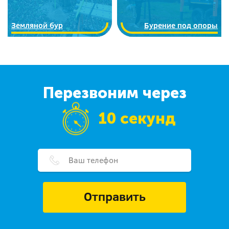
Земляной бур
Бурение под опоры
Перезвоним через
10 секунд
Отправить