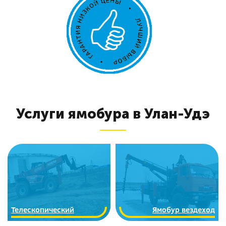
Услуги ямобура в Улан-Удэ
Телескопический
Ямобур вездеход