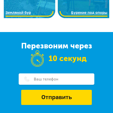
Земляной бур
Бурение под опоры
Перезвоним через
10 секунд
Отправить