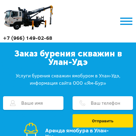
+7 (966) 149-02-68
Заказ бурения скважин в
Улан-Удэ
Услуги бурения скважин ямобуром в Улан-Удэ,
информация сайта ООО «Ям-Бур»
Отправить
Аренда ямобура в Улан-